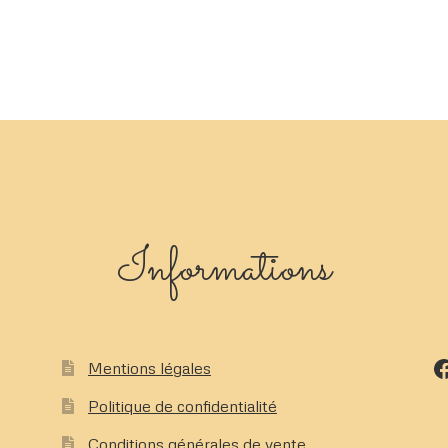
plusieurs
variations.
Les
options
peuvent
être
choisies
sur
la
page
du
Informations
produit
F
Mentions légales
Politique de confidentialité
Conditions générales de vente