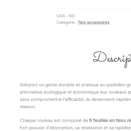
Essuies
tout
lavables
UGS :
ND
Catégorie :
Nos accessoires
pression
Descrip
Adoptez un geste durable et pratique au quotidien g
alternative écologique et économique aux rouleaux j
sans compromettre l’efficacité, ils deviennent rapide
maison.
Chaque rouleau est composé de
6 feuilles en tissu ni
fort pouvoir d’absorption, sa résistance et sa rapidi