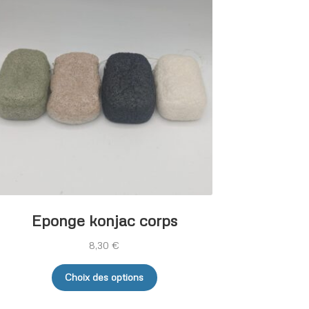
Eponge konjac corps
8,30
€
Ce
Choix des options
produit
a