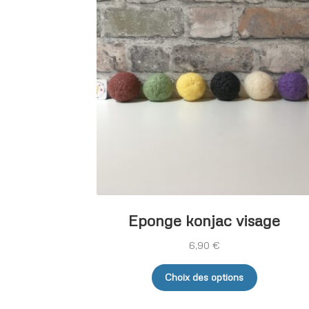
Eponge konjac visage
6,90
€
Ce
Choix des options
produit
a