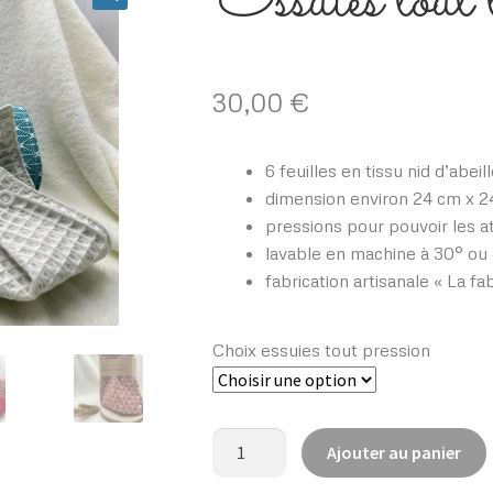
Essuies tout 
30,00
€
6 feuilles en tissu nid d’abeil
dimension environ 24 cm x 
pressions pour pouvoir les a
lavable en machine à 30° ou 
fabrication artisanale « La f
Choix essuies tout pression
quantité
Ajouter au panier
de