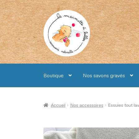
Aller
Aller
à
au
la
contenu
navigation
Boutique
Nos savons gravés
Accueil
Nos accessoires
Essuies tout la