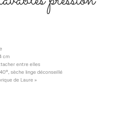
lavables pression
le
24 cm
ttacher entre elles
40°, sèche linge déconseillé
abrique de Laure »