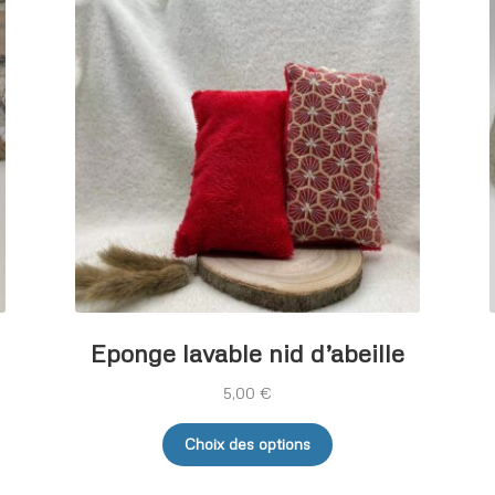
Eponge lavable nid d’abeille
5,00
€
Ce
Choix des options
produit
a