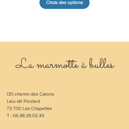
Choix des options
produit
a
plusieurs
variations.
Les
options
peuvent
être
La marmotte à bulles
choisies
sur
la
page
du
130 chemin des Catons
produit
Lieu-dit Picolard
73 700 Les Chapelles
T : 06.98.28.02.45