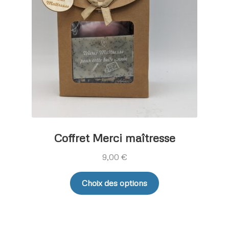
être
choisies
sur
la
page
du
produit
Coffret Merci maîtresse
9,00
€
Ce
Choix des options
produit
a
plusieurs
variations.