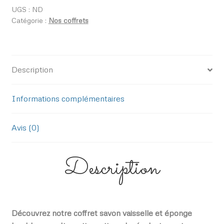
vaisselle
UGS :
ND
Catégorie :
Nos coffrets
et
éponge
lavable
Description
Informations complémentaires
Avis (0)
Description
Découvrez notre coffret savon vaisselle et éponge