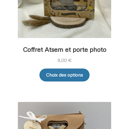
Coffret Atsem et porte photo
9,00
€
Ce
Choix des options
produit
a
plusieurs
variations.
Les
options
peuvent