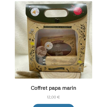
Les
options
peuvent
être
choisies
sur
la
page
du
produit
Coffret papa marin
12,00
€
Ce