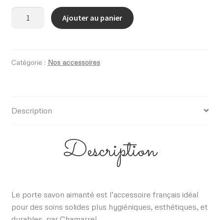
quantité
Ajouter au panier
de
Porte
savon
aimanté
Catégorie :
Nos accessoires
Description
Description
Le porte savon aimanté est l’accessoire français idéal
pour des soins solides plus hygiéniques, esthétiques, et
durables, par Chamarrel.