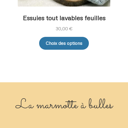
Essuies tout lavables feuilles
30,00
€
Ce
Choix des options
produit
a
plusieurs
variations.
Les
options
peuvent
être
La marmotte à bulles
choisies
sur
la
page